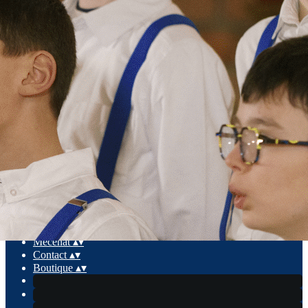
Exporter les lignes sélectionnées
Exporter toutes les colonnes
Exporter uniquement les colonnes affichées
Menu
Ajoutez un logo, un bouton, des réseaux sociaux
Cliquez pour éditer
La Manécanterie
▴
▾
Agenda des concerts
▴
▾
L'équipe
▴
▾
Vidéos
▴
▾
Mécénat
▴
▾
Contact
▴
▾
Boutique
▴
▾