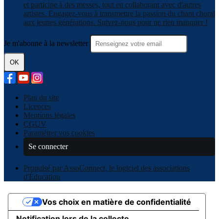
et participe à des messes, tout en collaborant avec d'autres
artistes. Engagez-vous à transmettre la passion du chant choral
aux jeunes générations. Suivez-nous pour ne rien manquer !
Je m'abonne à la newsletter
OK
Plan du site
Licences
Mentions légales
CGUV
Paramétrer vos cookies
Se connecter
Propulsé par AssoConnect, le logiciel des associations
d'Éducation
Vos choix en matière de confidentialité
Notification lors de la collecte