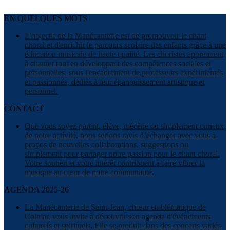
EN QUELQUES MOTS
L'objectif de la Manécanterie est de promouvoir le chant
choral et d'enrichir le parcours scolaire des enfants grâce à une
éducation musicale de haute qualité. Les choristes apprennent
à chanter tout en développant des compétences sociales et
personnelles, sous l'encadrement de professeurs expérimentés
et passionnés, dédiés à leur épanouissement artistique et
personnel.
CONTACT
Que vous soyez parent, élève, mécène ou simplement curieux
de notre activité, nous serions ravis d’échanger avec vous à
propos de nouvelles collaborations, suggestions ou
simplement pour partager notre passion pour le chant choral.
Votre soutien et votre intérêt contribuent à faire vibrer la
musique au cœur de notre communauté.
AGENDA 2025-26
La Manécanterie de Saint-Jean, chœur emblématique de
Colmar, vous invite à découvrir son agenda d'événements
culturels et spirituels. Elle se produit dans des concerts variés