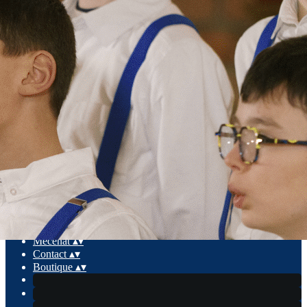
Exporter les lignes sélectionnées
Exporter toutes les colonnes
Exporter uniquement les colonnes affichées
Menu
Ajoutez un logo, un bouton, des réseaux sociaux
Cliquez pour éditer
La Manécanterie
▴
▾
Agenda des concerts
▴
▾
L'équipe
▴
▾
Vidéos
▴
▾
Mécénat
▴
▾
Contact
▴
▾
Boutique
▴
▾