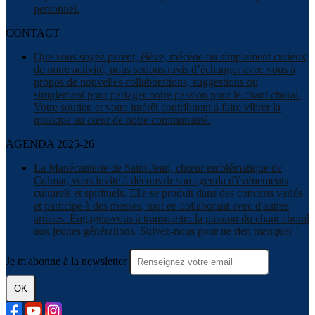
personnel.
CONTACT
Que vous soyez parent, élève, mécène ou simplement curieux
de notre activité, nous serions ravis d’échanger avec vous à
propos de nouvelles collaborations, suggestions ou
simplement pour partager notre passion pour le chant choral.
Votre soutien et votre intérêt contribuent à faire vibrer la
musique au cœur de notre communauté.
AGENDA 2025-26
La Manécanterie de Saint-Jean, chœur emblématique de
Colmar, vous invite à découvrir son agenda d'événements
culturels et spirituels. Elle se produit dans des concerts variés
et participe à des messes, tout en collaborant avec d'autres
artistes. Engagez-vous à transmettre la passion du chant choral
aux jeunes générations. Suivez-nous pour ne rien manquer !
Je m'abonne à la newsletter
OK