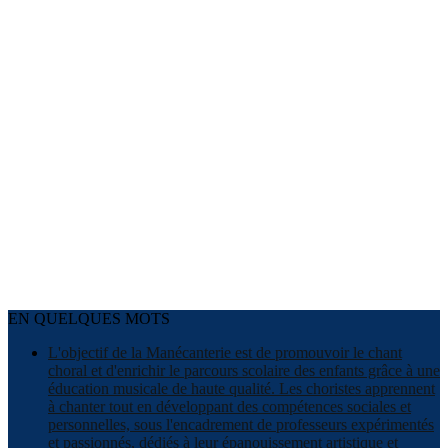
EN QUELQUES MOTS
L'objectif de la Manécanterie est de promouvoir le chant
choral et d'enrichir le parcours scolaire des enfants grâce à une
éducation musicale de haute qualité. Les choristes apprennent
à chanter tout en développant des compétences sociales et
personnelles, sous l'encadrement de professeurs expérimentés
et passionnés, dédiés à leur épanouissement artistique et